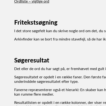
Ordliste – vigtige ord
Fritekstsøgning
I det store søgefelt kan du skrive nogle ord om det, du s
Arkivfinder kan se bort fra mindre stavefejl, så de har i
Søgeresultat
Det eller de ord du har søgt på, er fremhævet med gult i
Søgeresultatet er opdelt i en række faner. Den første fane v
underinddele søgeresultatet efter type.
Fanerne repræsenterer også et hierarki: En skaber kan hav
kan rumme flere medier.
Resultatlisten er opdelt i en række kolonner, der viser re