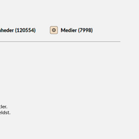
ler.
ldst.