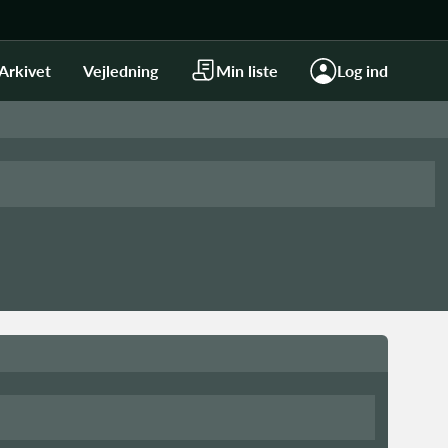
Arkivet
Vejledning
Min liste
Log ind