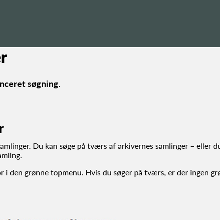
r
nceret søgning
.
r
samlinger. Du kan søge på tværs af arkivernes samlinger – eller d
amling.
for i den grønne topmenu. Hvis du søger på tværs, er der ingen gr