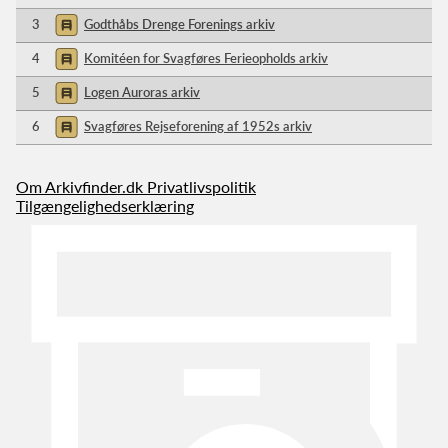
3
Godthåbs Drenge Forenings arkiv
4
Komitéen for Svagføres Ferieopholds arkiv
5
Logen Auroras arkiv
6
Svagføres Rejseforening af 1952s arkiv
Om Arkivfinder.dk
Privatlivspolitik
Tilgængelighedserklæring