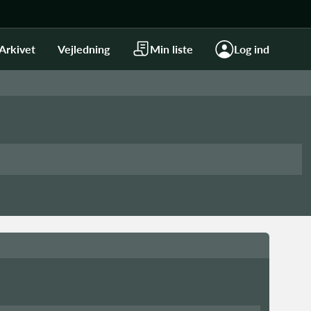
Arkivet
Vejledning
Min liste
Log ind