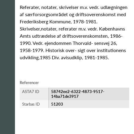
Referater, notater, skrivelser m.v. vedr. udlægningen
af særforsorgsområdet og driftsoverenskomst med
Frederiksberg Kommune, 1978-1981.
Skrivelser,notater, referater m.v. vedr. Københavns
Amts udtrædelse af driftsoverenskomsten, 1986-
1990. Vedr. ejendommen Thorvald- sensvej 26,
1958-1979. Historisk over- sigt over institutionens
udvikling,1985 Div. avisudklip, 1981-1985.
Referencer
ASTA7 ID
58742ee2-6322-4873-9517-
14ba71de3917
Starbas ID
51203