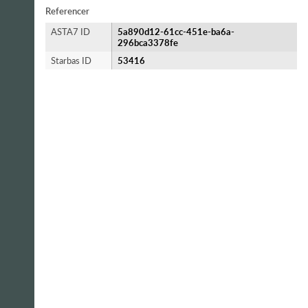
Referencer
ASTA7 ID
5a890d12-61cc-451e-ba6a-
296bca3378fe
Starbas ID
53416