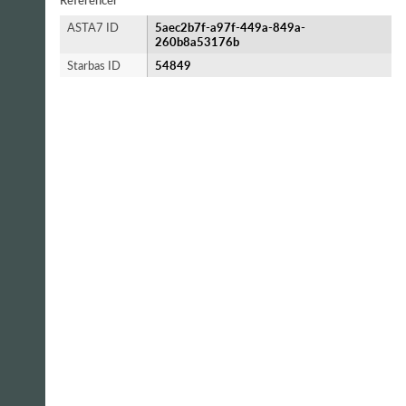
Referencer
ASTA7 ID
5aec2b7f-a97f-449a-849a-
260b8a53176b
Starbas ID
54849