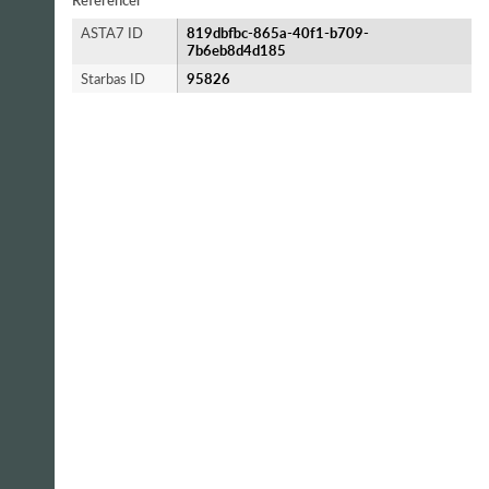
Referencer
ASTA7 ID
819dbfbc-865a-40f1-b709-
7b6eb8d4d185
Starbas ID
95826