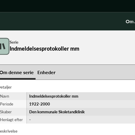
Om 
Serie
Indmeldelsesprotokoller mm
Om denne serie
Enheder
etaljer
Navn
Indmeldelsesprotokoller mm
Periode
1922-​2000
Skaber
Den kommunale Skoletandklinik
Henlagt efter
-
eskrivelse