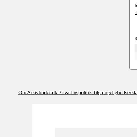
I
1
R
Om Arkivfinder.dk
Privatlivspolitik
Tilgængelighedserkl