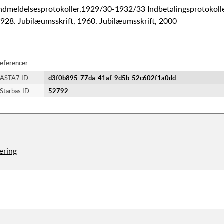
ndmeldelsesprotokoller,1929/30-1932/33 Indbetalingsprotokoll
928. Jubilæumsskrift, 1960. Jubilæumsskrift, 2000
eferencer
ASTA7 ID
d3f0b895-77da-41af-9d5b-52c602f1a0dd
Starbas ID
52792
æring