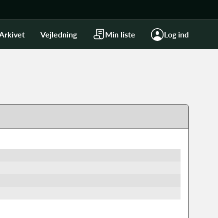
Arkivet
Vejledning
Min liste
Log ind