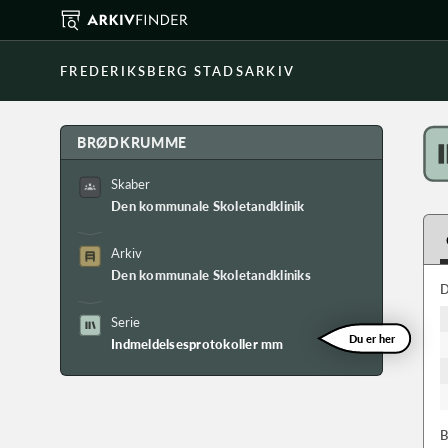
FREDERIKSBERG STADSARKIV
BRØDKRUMME
Skaber
Den kommunale Skoletandklinik
Arkiv
Den kommunale Skoletandkliniks arkiv
D
Serie
Du er her
Indmeldelsesprotokoller mm
B