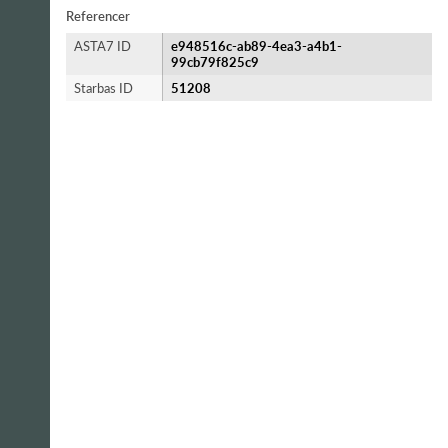
Referencer
ASTA7 ID
e948516c-ab89-4ea3-a4b1-
99cb79f825c9
Starbas ID
51208