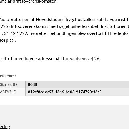
mt af driftsoverenskomsten.
ed oprettelsen af Hovedstadens Sygehusfællesskab havde instit
995 driftsoverenskomst med sygehusfælleskabet. Institutionen 
r. 31.12.1999, hvorefter behandlingen blev overført til Frederik
ospital.
nstitutionen havde adresse på Thorvaldsensvej 26.
eferencer
Starbas ID
8088
ASTA7 ID
819cf8cc-dc57-4846-b406-917d790ef8c5
æring