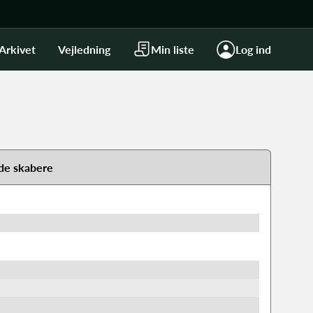
Arkivet
Vejledning
Min liste
Log ind
de skabere