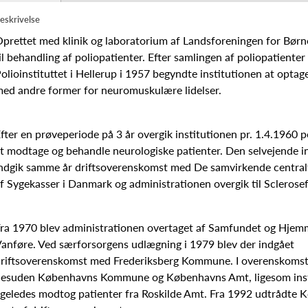
eskrivelse
prettet med klinik og laboratorium af Landsforeningen for Bø
il behandling af poliopatienter. Efter samlingen af poliopatienter
olioinstituttet i Hellerup i 1957 begyndte institutionen at optag
ed andre former for neuromuskulære lidelser.
fter en prøveperiode på 3 år overgik institutionen pr. 1.4.1960 
t modtage og behandle neurologiske patienter. Den selvejende in
ndgik samme år driftsoverenskomst med De samvirkende central
f Sygekasser i Danmark og administrationen overgik til Sclerose
ra 1970 blev administrationen overtaget af Samfundet og Hjem
anføre. Ved særforsorgens udlægning i 1979 blev der indgået
riftsoverenskomst med Frederiksberg Kommune. I overenskomst
esuden Københavns Kommune og Københavns Amt, ligesom inst
igeledes modtog patienter fra Roskilde Amt. Fra 1992 udtrådte