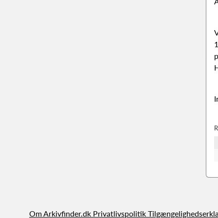
A
V
1
p
H
I
R
Om Arkivfinder.dk
Privatlivspolitik
Tilgængelighedserkl