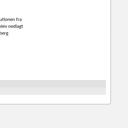
utionen fra
blev nedlagt
sberg