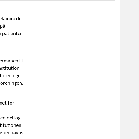
rnelammede
 på
e patienter
permanent til
stitution
foreninger
foreningen.
met for
en deltog
itutionen
 Københavns