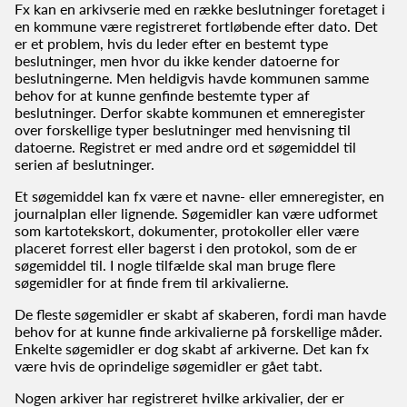
Fx kan en arkivserie med en række beslutninger foretaget i
en kommune være registreret fortløbende efter dato. Det
er et problem, hvis du leder efter en bestemt type
beslutninger, men hvor du ikke kender datoerne for
beslutningerne. Men heldigvis havde kommunen samme
behov for at kunne genfinde bestemte typer af
beslutninger. Derfor skabte kommunen et emneregister
over forskellige typer beslutninger med henvisning til
datoerne. Registret er med andre ord et søgemiddel til
serien af beslutninger.
Et søgemiddel kan fx være et navne- eller emneregister, en
journalplan eller lignende. Søgemidler kan være udformet
som kartotekskort, dokumenter, protokoller eller være
placeret forrest eller bagerst i den protokol, som de er
søgemiddel til. I nogle tilfælde skal man bruge flere
søgemidler for at finde frem til arkivalierne.
De fleste søgemidler er skabt af skaberen, fordi man havde
behov for at kunne finde arkivalierne på forskellige måder.
Enkelte søgemidler er dog skabt af arkiverne. Det kan fx
være hvis de oprindelige søgemidler er gået tabt.
Nogen arkiver har registreret hvilke arkivalier, der er