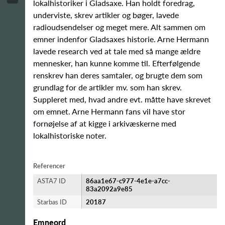
lokalhistoriker i Gladsaxe. Han holdt foredrag,
underviste, skrev artikler og bøger, lavede
radioudsendelser og meget mere. Alt sammen om
emner indenfor Gladsaxes historie. Arne Hermann
lavede research ved at tale med så mange ældre
mennesker, han kunne komme til. Efterfølgende
renskrev han deres samtaler, og brugte dem som
grundlag for de artikler mv. som han skrev.
Suppleret med, hvad andre evt. måtte have skrevet
om emnet. Arne Hermann fans vil have stor
fornøjelse af at kigge i arkivæskerne med
lokalhistoriske noter.
Referencer
ASTA7 ID
86aa1e67-c977-4e1e-a7cc-
83a2092a9e85
Starbas ID
20187
Emneord