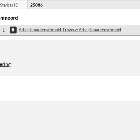
Starbas ID
25086
Emneord
Arbejdsmarkedsforhold. Erhverv: Arbejdsmarkedsforhold
1
æring