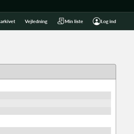
arkivet
Vejledning
Min liste
Log ind