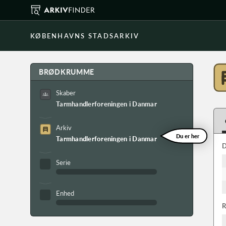
KØBENHAVNS STADSARKIV
BRØDKRUMME
Skaber
Tarmhandlerforeningen i Danmark
Arkiv
Du er her
Tarmhandlerforeningen i Danmarks arkiv
D
Serie
Enhed
R