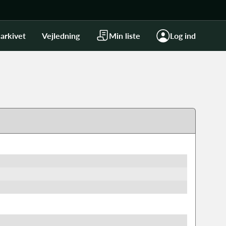
arkivet
Vejledning
Min liste
Log ind