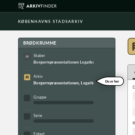
KØBENHAVNS STADSARKIV
BRØDKRUMME
Skaber
Borgerrepræsentationen Legatkontoret
Arkiv
Du er her
Borgerrepræsentationen, Legatkontorets arkiv
D
Gruppe
Serie
R
Enhed