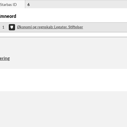
Starbas ID
6
Emneord
Økonomi og regnskab: Legater. Stiftelser
1
æring