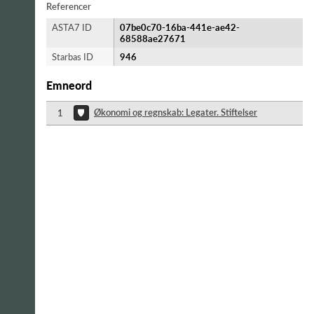
Referencer
ASTA7 ID
07be0c70-16ba-441e-ae42-
68588ae27671
Starbas ID
946
Emneord
Økonomi og regnskab: Legater. Stiftelser
1