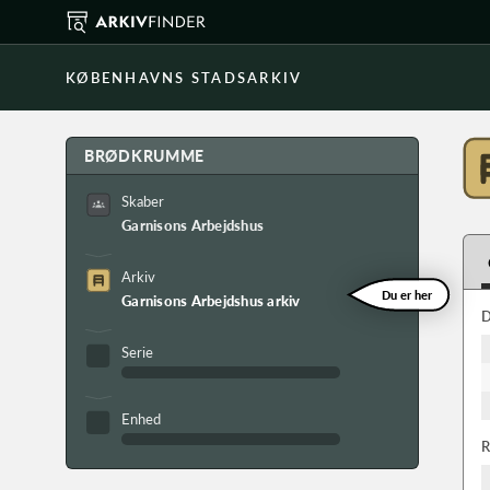
KØBENHAVNS STADSARKIV
BRØDKRUMME
Skaber
Garnisons Arbejdshus
Arkiv
Du er her
Garnisons Arbejdshus arkiv
D
Serie
Enhed
R