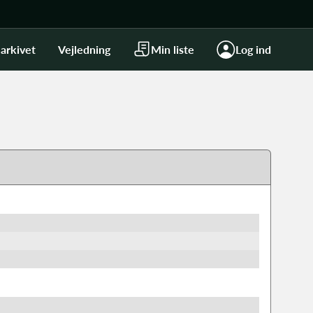
arkivet
Vejledning
Min liste
Log ind