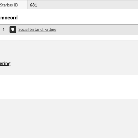
Starbas ID
681
Emneord
Social bistand: Fattige
1
æring