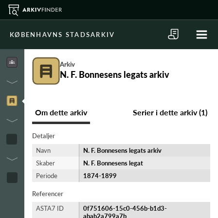
KØBENHAVNS STADSARKIV
Arkiv
N. F. Bonnesens legats arkiv
Om dette arkiv
Serier i dette arkiv (1)
Detaljer
Navn
N. F. Bonnesens legats arkiv
Skaber
N. F. Bonnesens legat
Periode
1874-​1899
Referencer
ASTA7 ID
0f751606-15c0-456b-b1d3-
abab2a799a7b