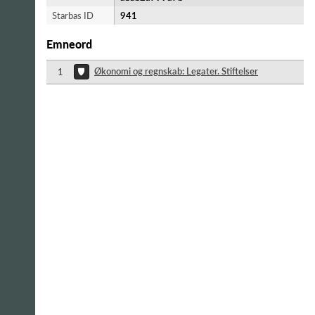
Starbas ID
941
Emneord
Økonomi og regnskab: Legater. Stiftelser
1