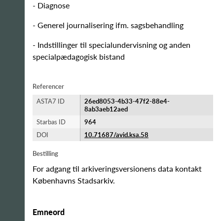
- Diagnose
- Generel journalisering ifm. sagsbehandling
- Indstillinger til specialundervisning og anden
specialpædagogisk bistand
Referencer
ASTA7 ID
26ed8053-4b33-47f2-88e4-
8ab3aeb12aed
Starbas ID
964
DOI
10.71687/avid.ksa.58
Bestilling
For adgang til arkiveringsversionens data kontakt
Københavns Stadsarkiv.
Emneord