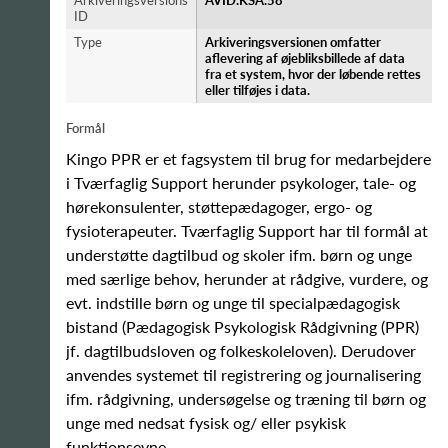
Arkiveringsversions
AVID.KSA.58
ID
Type
Arkiveringsversionen omfatter
aflevering af øjebliksbillede af data
fra et system, hvor der løbende rettes
eller tilføjes i data.
Formål
Kingo PPR er et fagsystem til brug for medarbejdere
i Tværfaglig Support herunder psykologer, tale- og
hørekonsulenter, støttepædagoger, ergo- og
fysioterapeuter. Tværfaglig Support har til formål at
understøtte dagtilbud og skoler ifm. børn og unge
med særlige behov, herunder at rådgive, vurdere, og
evt. indstille børn og unge til specialpædagogisk
bistand (Pædagogisk Psykologisk Rådgivning (PPR)
jf. dagtilbudsloven og folkeskoleloven). Derudover
anvendes systemet til registrering og journalisering
ifm. rådgivning, undersøgelse og træning til børn og
unge med nedsat fysisk og/ eller psykisk
funktionsevne.