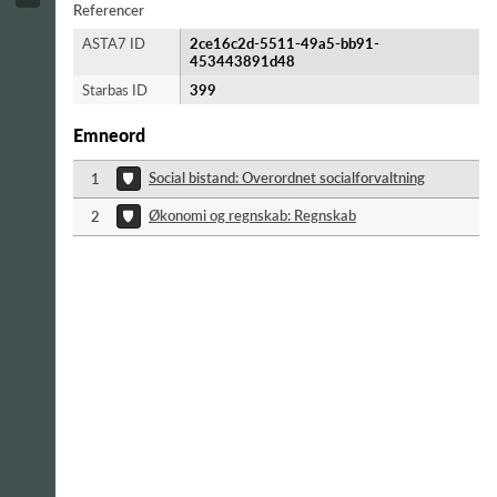
Referencer
ASTA7 ID
2ce16c2d-5511-49a5-bb91-
453443891d48
Starbas ID
399
Emneord
Social bistand: Overordnet socialforvaltning
1
Økonomi og regnskab: Regnskab
2