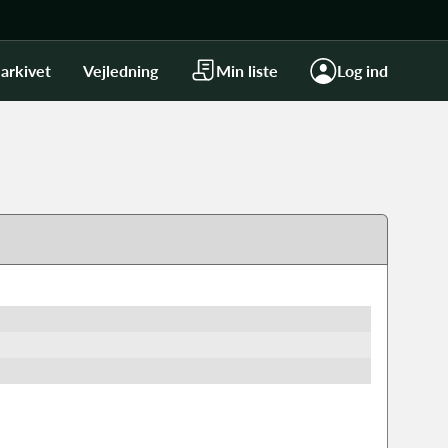
arkivet
Vejledning
Min liste
Log ind