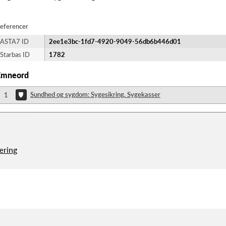
eferencer
ASTA7 ID
2ee1e3bc-1fd7-4920-9049-56db6b446d01
Starbas ID
1782
Emneord
Sundhed og sygdom: Sygesikring. Sygekasser
1
æring