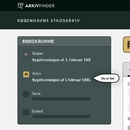
KØBENHAVNS STADSARKIV
BRØDKRUMME
Skaber
Sygeforeningen af 1. februar 1882
Arkiv
Du er her
Sygeforeningen af l. februar 1882s arkiv
D
Serie
Enhed
B
[