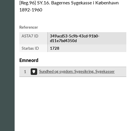
[Reg.96] SY.16. Bagernes Sygekasse i København
1892-1960
Referencer
ASTA7 ID
349acd53-5c9b-43cd-91b0-
d11e7bd4350d
Starbas ID
1728
Emneord
Sundhed og sygdom: Sygesikring. Sygekasser
1