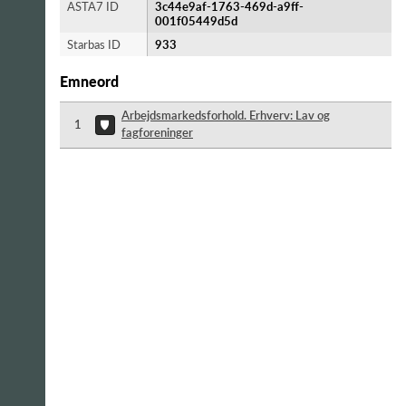
ASTA7 ID
3c44e9af-1763-469d-a9ff-
001f05449d5d
Starbas ID
933
Emneord
Arbejdsmarkedsforhold. Erhverv: Lav og
1
fagforeninger