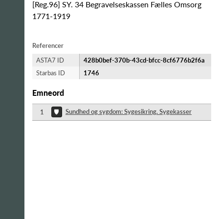
[Reg.96] SY. 34 Begravelseskassen Fælles Omsorg
1771-1919
Referencer
ASTA7 ID
428b0bef-370b-43cd-bfcc-8cf6776b2f6a
Starbas ID
1746
Emneord
Sundhed og sygdom: Sygesikring. Sygekasser
1