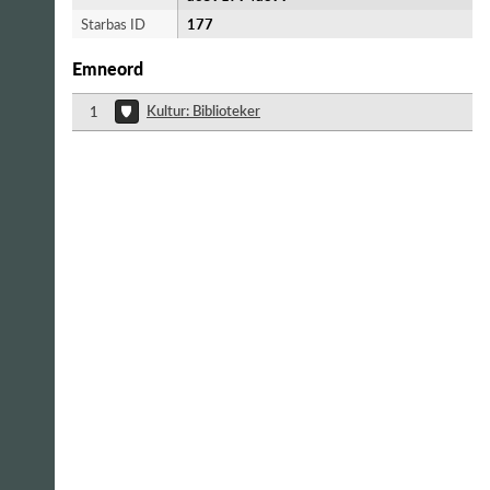
Starbas ID
177
Emneord
Kultur: Biblioteker
1