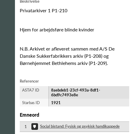
Beskrivelse
Privatarkiver 1 P1-210
Hjem for arbejdsføre blinde kvinder
N.B. Arkivet er afleveret sammen med A/S De
Danske Sukkerfabrikkers arkiv (P1-208) og
Børnehjemmet Bethlehems arkiv (P1-209).
Referencer
ASTA7 ID
8aebdeb1-23cf-493a-8df1-
6bd9c7493e8e
Starbas ID
1921
Emneord
Social bistand: Fysisk og psykisk handikappede
1