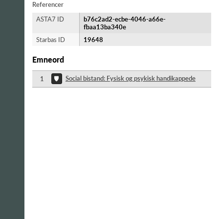
Referencer
ASTA7 ID
b76c2ad2-ecbe-4046-a66e-
fbaa13ba340e
Starbas ID
19648
Emneord
Social bistand: Fysisk og psykisk handikappede
1