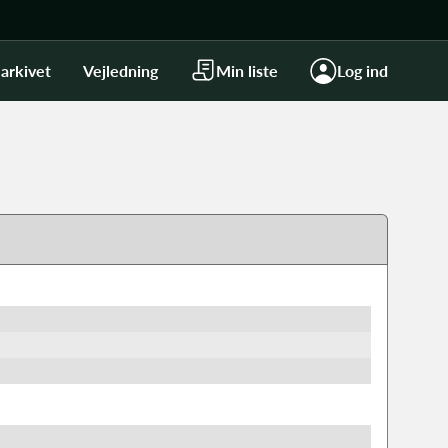
arkivet
Vejledning
Min liste
Log ind