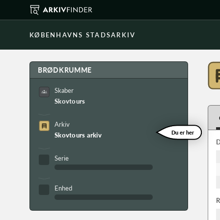
KØBENHAVNS STADSARKIV
BRØDKRUMME
Skaber
Skovtours
Arkiv
Du er her
Skovtours arkiv
D
Serie
Enhed
R