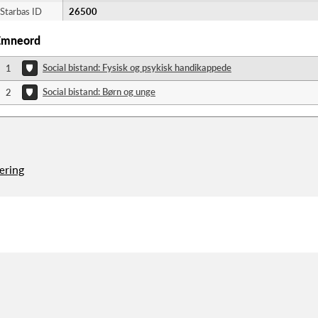
Starbas ID
26500
Emneord
Social bistand: Fysisk og psykisk handikappede
1
Social bistand: Børn og unge
2
æring