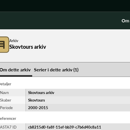
Om 
Arkiv
Skovtours arkiv
Om dette arkiv
Serier i dette arkiv (1)
etaljer
Navn
Skovtours arkiv
Skaber
Skovtours
Periode
2000-​2015
eferencer
ASTA7 ID
cb8215d0-fa8f-11ef-bb39-c7b6d40c8a11