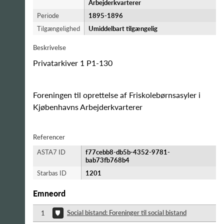
Arbejderkvarterer
Periode
1895-​1896
Tilgængelighed
Umiddelbart tilgængelig
Beskrivelse
Privatarkiver 1 P1-130
Foreningen til oprettelse af Friskolebørnsasyler i
Kjøbenhavns Arbejderkvarterer
Referencer
ASTA7 ID
f77cebb8-db5b-4352-9781-
bab73fb768b4
Starbas ID
1201
Emneord
Social bistand: Foreninger til social bistand
1