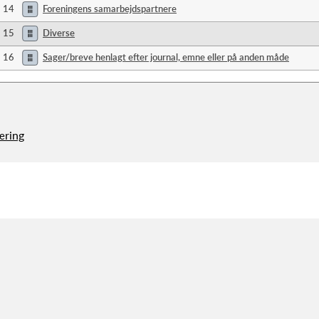
14
Foreningens samarbejdspartnere
15
Diverse
16
Sager/breve henlagt efter journal, emne eller på anden måde
æring