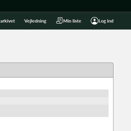
arkivet
Vejledning
Min liste
Log ind