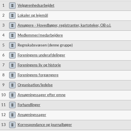
1
Velgørenhedsarbejdet
2
Lokaler og lejemål
3
Ansøgere - Hovedbøger, registranter, kartoteker, OB o.l.
4
Medlemmer/medarbejdere
5
Regnskabsvæsen (denne gruppe)
6
Foreningens underafdelinger
7
Foreningens liv og historie
8
Foreningens forgængere
9
Organisation/ledelse
10
Ansøgningssager efter emne
11
Forhandlinger
12
Ansøgningssager
13
Korrespondance og journalbøger