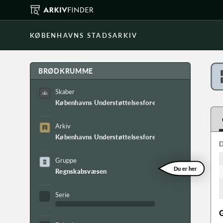
KØBENHAVNS STADSARKIV
BRØDKRUMME
Skaber
Københavns Understøttelsesforening
Arkiv
Københavns Understøttelsesforenings arkiv
D
Gruppe
Du er her
Regnskabsvæsen
Serie
G