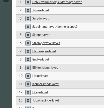
1
Urtekræmmer og sukkerbagerlavet
2
Tømrerlavet
3
Smedelavet
4
Sadelmagerlavet (denne gruppe)
5
Skipperlavet
6
Strømpevæverlavet
7
Hattemagerlavet
8
Bødkerlavet
9
Blikkenslagerlavet
10
Høkerlavet
11
Kobbersmedelavet
12
Drejerlavet
13
Tobaksspinderlavet