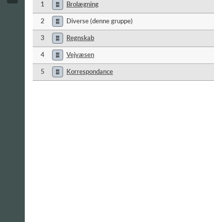
1
Brolægning
2
Diverse (denne gruppe)
3
Regnskab
4
Vejvæsen
5
Korrespondance