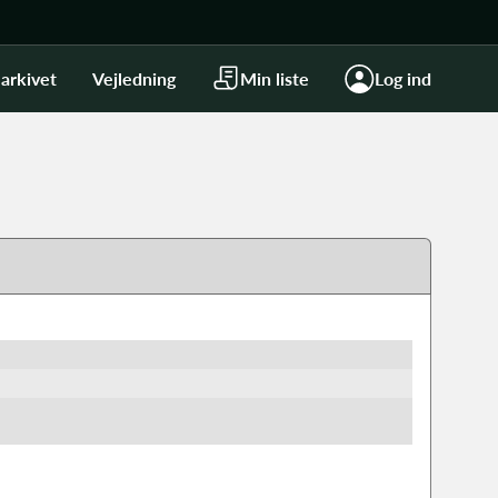
arkivet
Vejledning
Min liste
Log ind