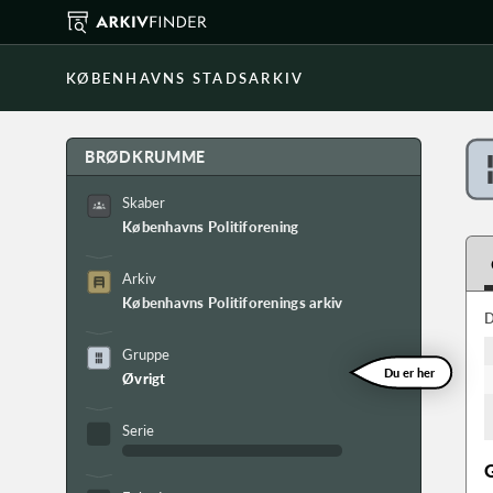
KØBENHAVNS STADSARKIV
BRØDKRUMME
Skaber
Københavns Politiforening
Arkiv
Københavns Politiforenings arkiv
D
Gruppe
Du er her
Øvrigt
Serie
G