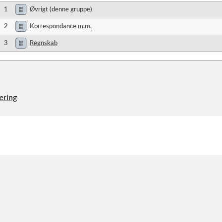
1
Øvrigt (denne gruppe)
2
Korrespondance m.m.
3
Regnskab
æring