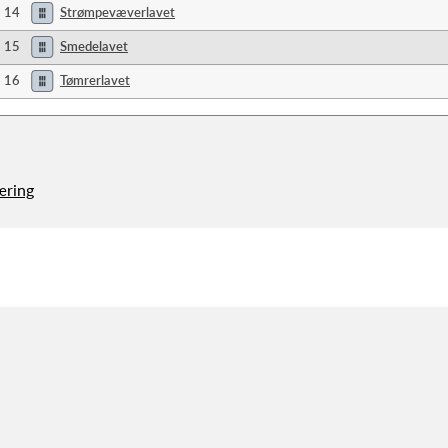
14
Strømpevæverlavet
15
Smedelavet
16
Tømrerlavet
æring