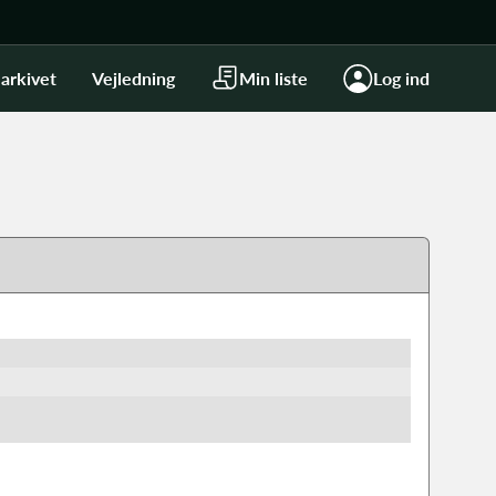
arkivet
Vejledning
Min liste
Log ind