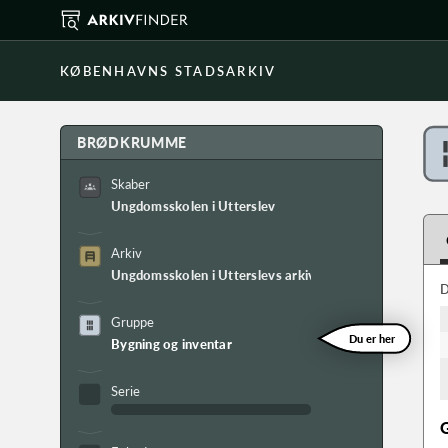
KØBENHAVNS STADSARKIV
BRØDKRUMME
Skaber
Ungdomsskolen i Utterslev
Arkiv
Ungdomsskolen i Utterslevs arkiv
D
Gruppe
Du er her
Bygning og inventar
Serie
G