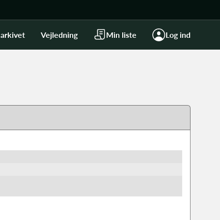
arkivet
Vejledning
Min liste
Log ind