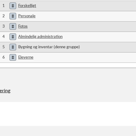
1
Forskelligt
2
Personale
3
Fotos
4
Almindelig administration
5
Bygning og inventar (denne gruppe)
6
Eleverne
æring