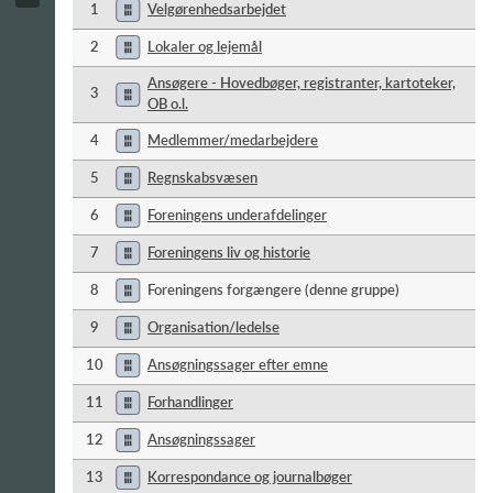
1
Velgørenhedsarbejdet
2
Lokaler og lejemål
Ansøgere - Hovedbøger, registranter, kartoteker,
3
OB o.l.
4
Medlemmer/medarbejdere
5
Regnskabsvæsen
6
Foreningens underafdelinger
7
Foreningens liv og historie
8
Foreningens forgængere (denne gruppe)
9
Organisation/ledelse
10
Ansøgningssager efter emne
11
Forhandlinger
12
Ansøgningssager
13
Korrespondance og journalbøger