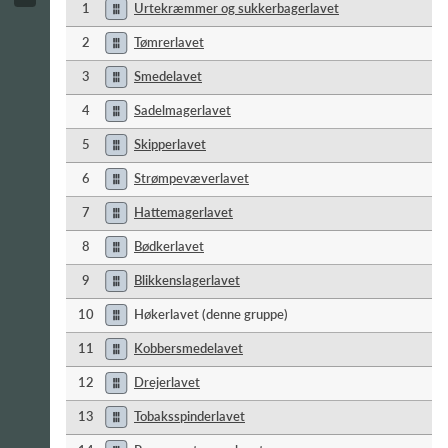
1
Urtekræmmer og sukkerbagerlavet
2
Tømrerlavet
3
Smedelavet
4
Sadelmagerlavet
5
Skipperlavet
6
Strømpevæverlavet
7
Hattemagerlavet
8
Bødkerlavet
9
Blikkenslagerlavet
10
Høkerlavet (denne gruppe)
11
Kobbersmedelavet
12
Drejerlavet
13
Tobaksspinderlavet