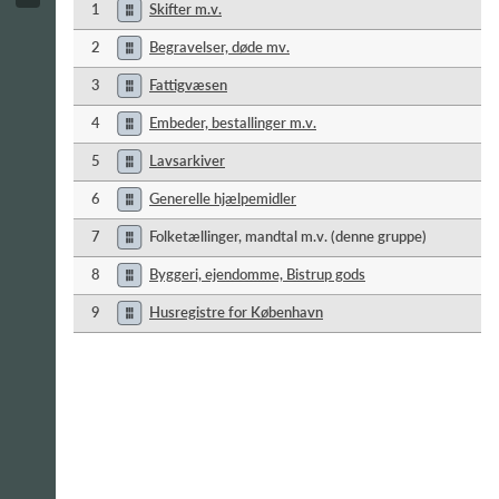
1
Skifter m.v.
2
Begravelser, døde mv.
3
Fattigvæsen
4
Embeder, bestallinger m.v.
5
Lavsarkiver
6
Generelle hjælpemidler
7
Folketællinger, mandtal m.v. (denne gruppe)
8
Byggeri, ejendomme, Bistrup gods
9
Husregistre for København