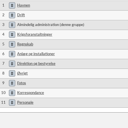
1
Havnen
2
Drift
3
Almindelig administration (denne gruppe)
4
Krigsforanstaltninger
5
Regnskab
6
Anlæg og installationer
7
Direktion og bestyrelse
8
Øvrigt
9
Fotos
10
Korrespondance
11
Personale