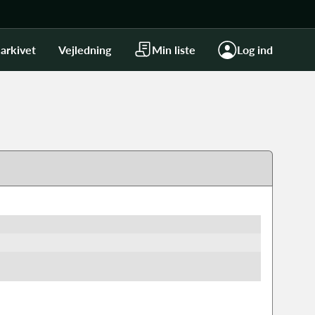
arkivet
Vejledning
Min liste
Log ind