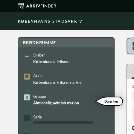
KØBENHAVNS STADSARKIV
BRØDKRUMME
Skaber
Københavns Frihavn
Arkiv
Københavns Frihavns arkiv
D
Gruppe
Du er her
Almindelig administration
Serie
G