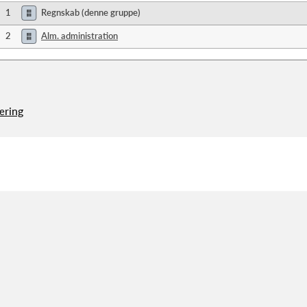
1
Regnskab (denne gruppe)
2
Alm. administration
æring