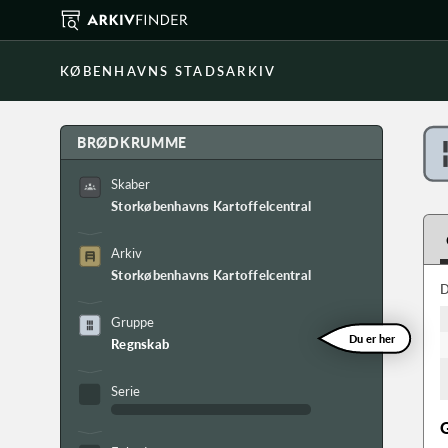
KØBENHAVNS STADSARKIV
BRØDKRUMME
Skaber
Storkøbenhavns Kartoffelcentral A/S
Arkiv
Storkøbenhavns Kartoffelcentral A/S arkiv
D
Gruppe
Du er her
Regnskab
Serie
G