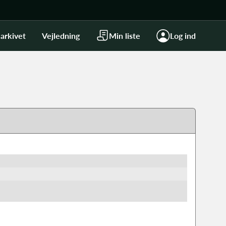
arkivet
Vejledning
Min liste
Log ind