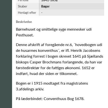
Periode
1641-​1652
Skaber
Bøger
Henlagt efter
-
Beskrivelse
Børnehuset og smittelige syge mennesker udi
Pesthuset.
Denne afskrift af foregående nr.6, ´hovedbogen udi
de husarmes konventhus´, er ifl. Henrik Jacobsens
forklaring forrest i bogen skrevet 1641 på Sjællands
biskops Casper Brochmans forlangende, da han var
førstedirektør for de fattiges økonomi. 1652 er
indført, hvad der siden er tilkommet.
Bogen er i 1915 modtaget fra magistratens
3.afdelings arkiv.
På læderbindet: Conventhuus Bog 1678.