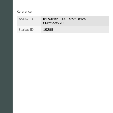
Referencer
ASTA7 ID
017601fd-5145-4971-81cb-
f14ff56cf920
Starbas ID
10258