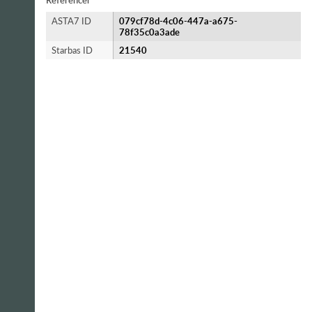
Referencer
ASTA7 ID
079cf78d-4c06-447a-a675-
78f35c0a3ade
Starbas ID
21540