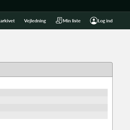
arkivet
Vejledning
Min liste
Log ind