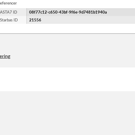
eferencer
ASTA7 ID
08f77c12-c650-43bf-9f6e-9d7481b1940a
Starbas ID
21556
æring