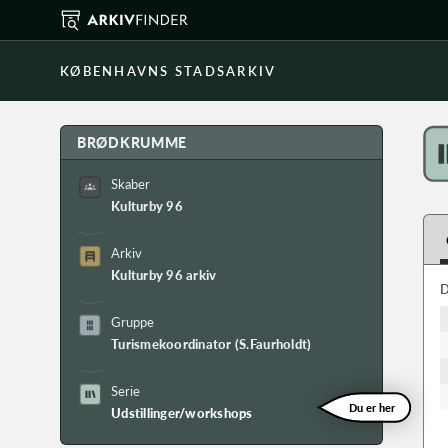
KØBENHAVNS STADSARKIV
BRØDKRUMME
Skaber
Kulturby 96
Arkiv
Kulturby 96 arkiv
D
Gruppe
Turismekoordinator (S.Faurholdt)
Serie
Du er her
Udstillinger/workshops