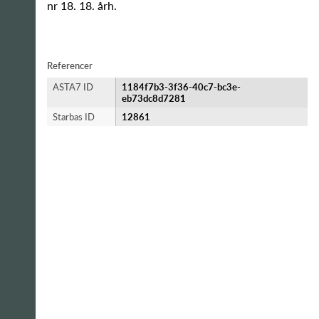
nr 18. 18. årh.
Referencer
ASTA7 ID
1184f7b3-3f36-40c7-bc3e-
eb73dc8d7281
Starbas ID
12861