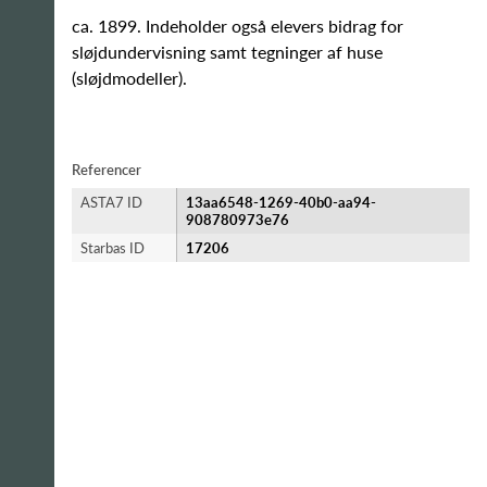
ca. 1899. Indeholder også elevers bidrag for
sløjdundervisning samt tegninger af huse
(sløjdmodeller).
Referencer
ASTA7 ID
13aa6548-1269-40b0-aa94-
908780973e76
Starbas ID
17206