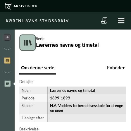
KØBENHAVNS STADSARKIV
Serie
Lærernes navne og timetal
Om denne serie
Enheder
Detaljer
Navn
Lærernes navne og timetal
Periode
1899-​1899
Skaber
N.A. Vodders forberedelsesskole for drenge
og piger
Henlagt efter
-
Beskrivelse