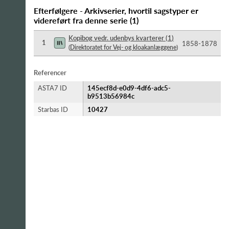
Efterfølgere - Arkivserier, hvortil sagstyper er
videreført fra denne serie
(
1
)
Kopibog vedr. udenbys kvarterer
(
1
)
1
1858-​1878
(
Direktoratet for Vej- og kloakanlæggene
)
Referencer
ASTA7 ID
145ecf8d-e0d9-4df6-adc5-
b9513b56984c
Starbas ID
10427