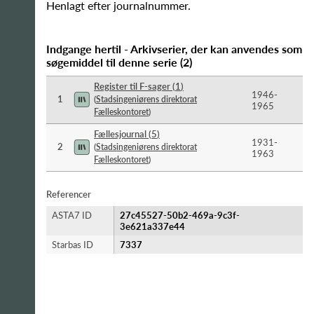
Henlagt efter journalnummer.
Indgange hertil - Arkivserier, der kan anvendes som
søgemiddel til denne serie
(
2
)
Register til F-sager
(
1
)
1946-​
1
(
Stadsingeniørens direktorat
1965
Fælleskontoret
)
Fællesjournal
(
5
)
1931-​
2
(
Stadsingeniørens direktorat
1963
Fælleskontoret
)
Referencer
ASTA7 ID
27c45527-50b2-469a-9c3f-
3e621a337e44
Starbas ID
7337