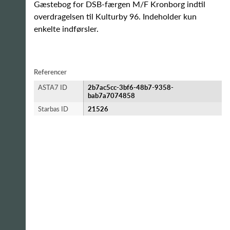
Gæstebog for DSB-færgen M/F Kronborg indtil
overdragelsen til Kulturby 96. Indeholder kun
enkelte indførsler.
Referencer
ASTA7 ID
2b7ac5cc-3bf6-48b7-9358-
bab7a7074858
Starbas ID
21526