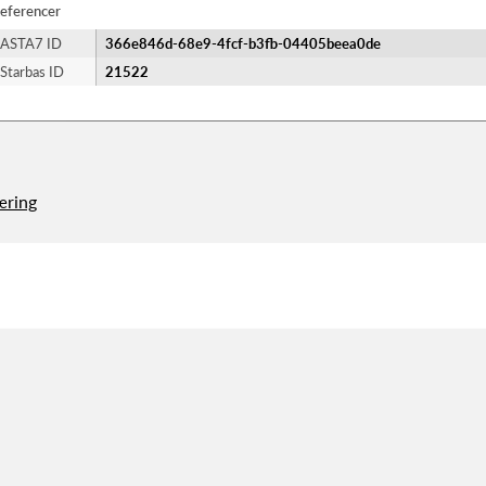
eferencer
ASTA7 ID
366e846d-68e9-4fcf-b3fb-04405beea0de
Starbas ID
21522
æring