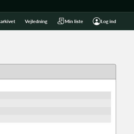
arkivet
Vejledning
Min liste
Log ind