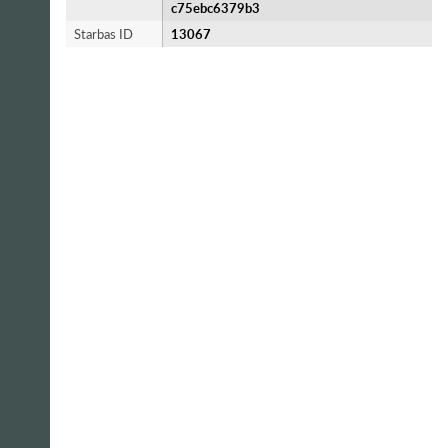
c75ebc6379b3
Starbas ID
13067