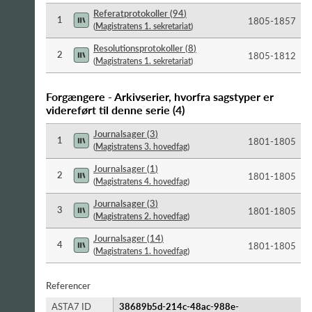
Referatprotokoller
(
94
)
1
1805-​1857
(
Magistratens 1. sekretariat
)
Resolutionsprotokoller
(
8
)
2
1805-​1812
(
Magistratens 1. sekretariat
)
Forgængere - Arkivserier, hvorfra sagstyper er
videreført til denne serie
(
4
)
Journalsager
(
3
)
1
1801-​1805
(
Magistratens 3. hovedfag
)
Journalsager
(
1
)
2
1801-​1805
(
Magistratens 4. hovedfag
)
Journalsager
(
3
)
3
1801-​1805
(
Magistratens 2. hovedfag
)
Journalsager
(
14
)
4
1801-​1805
(
Magistratens 1. hovedfag
)
Referencer
ASTA7 ID
38689b5d-214c-48ac-988e-