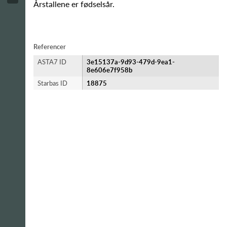
Årstallene er fødselsår.
Referencer
ASTA7 ID
3e15137a-9d93-479d-9ea1-
8e606e7f958b
Starbas ID
18875